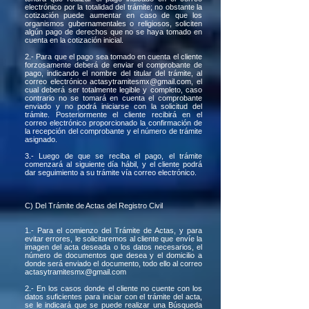
electrónico por la totalidad del trámite; no obstante la
cotización puede aumentar en caso de que los
organismos gubernamentales o religiosos, soliciten
algún pago de derechos que no se haya tomado en
cuenta en la cotización inicial.
2.- Para que el pago sea tomado en cuenta el cliente
forzosamente deberá de enviar el comprobante de
pago, indicando el nombre del titular del trámite, al
correo electrónico
actasytramitesmx@gmail.com
, el
cual deberá ser totalmente legible y completo, caso
contrario no se tomará en cuenta el comprobante
enviado y no podrá iniciarse con la solicitud del
trámite. Posteriormente el cliente recibirá en el
correo electrónico proporcionado la confirmación de
la recepción del comprobante y el número de trámite
asignado.
3.- Luego de que se reciba el pago, el trámite
comenzará al siguiente día hábil, y el cliente podrá
dar seguimiento a su trámite vía correo electrónico.
C) Del Trámite de Actas del Registro Civil
1.- Para el comienzo del Trámite de Actas, y para
evitar errores, le solicitaremos al cliente que envíe la
imagen del acta deseada o los datos necesarios, el
número de documentos que desea y el domicilio a
donde será enviado el documento, todo ello al correo
actasytramitesmx@gmail.com
2.- En los casos donde el cliente no cuente con los
datos suficientes para iniciar con el trámite del acta,
se le indicará que se puede realizar una Búsqueda