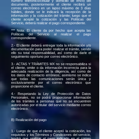
número telefónico/celular y domicilio de envío del
documento, posteriormente el cliente recibirá un
correo electrónico en un lapso máximo de 3 días
hábiles, donde se le indicará la recepción de la
información y la cotización del trámite; luego que el
cliente acepté la cotización y las Políticas del
Servicio, deberá realizar el pago correspondiente.
*** Nota: El cliente da por hecho que acepta las
Políticas del Servicio al realizar el pago
correspondiente.
2.- El cliente deberá entregar toda la información y/o
documentación para poder realizar el trámite, siendo
ello su total responsabilidad, así como de darle el
seguimiento oportuno por correo electrónico.
3.- ACTAS Y TRÁMITES MX no se responsabiliza si
el cliente, omite o da información incorrecta para la
adecuada realización de la diligencia, así como de
los datos de contacto erróneos; asimismo se indica
que todas las comunicaciones serán única y
exclusivamente por el correo electrónico que
proporcione el cliente.
4.- Respetando la Ley de Protección de Datos
Personales, no se podrá proporcionar información
de los trámites a personas que no se encuentren
autorizadas por el titular del servicio mediante correo
electrónico.
B) Realización del pago
1.- Luego de que el cliente aceptó la cotización, los
requisitos y los Términos y Condiciones del servicio,
tendrá que realizar el pago indicado en el correo