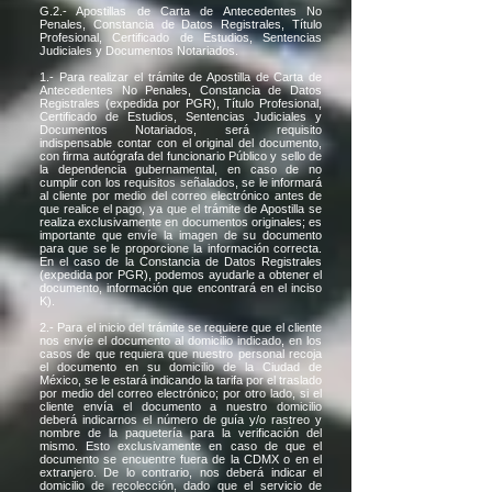
G.2.- Apostillas de Carta de Antecedentes No
Penales, Constancia de Datos Registrales, Título
Profesional, Certificado de Estudios, Sentencias
Judiciales y Documentos Notariados.
1.- Para realizar el trámite de Apostilla de Carta de
Antecedentes No Penales, Constancia de Datos
Registrales (expedida por PGR), Título Profesional,
Certificado de Estudios, Sentencias Judiciales y
Documentos Notariados, será requisito
indispensable contar con el original del documento,
con firma autógrafa del funcionario Público y sello de
la dependencia gubernamental, en caso de no
cumplir con los requisitos señalados, se le informará
al cliente por medio del correo electrónico antes de
que realice el pago, ya que el trámite de Apostilla se
realiza exclusivamente en documentos originales; es
importante que envíe la imagen de su documento
para que se le proporcione la información correcta.
En el caso de la Constancia de Datos Registrales
(expedida por PGR), podemos ayudarle a obtener el
documento, información que encontrará en el inciso
K).
2.- Para el inicio del trámite se requiere que el cliente
nos envíe el documento al domicilio indicado, en los
casos de que requiera que nuestro personal recoja
el documento en su domicilio de la Ciudad de
México, se le estará indicando la tarifa por el traslado
por medio del correo electrónico; por otro lado, si el
cliente envía el documento a nuestro domicilio
deberá indicarnos el número de guía y/o rastreo y
nombre de la paquetería para la verificación del
mismo. Esto exclusivamente en caso de que el
documento se encuentre fuera de la CDMX o en el
extranjero. De lo contrario, nos deberá indicar el
domicilio de recolección, dado que el servicio de