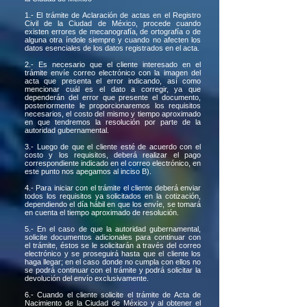
1.- El trámite de Aclaración de actas en el Registro
Civil de la Ciudad de México, procede cuando
existen errores de mecanografía, de ortografía o de
alguna otra índole siempre y cuando no afecten los
datos esenciales de los datos registrados en el acta.
2.- Es necesario que el cliente interesado en el
trámite envíe correo electrónico con la imagen del
acta que presenta el error indicando, así como
mencionar cuál es el dato a corregir, ya que
dependerán del error que presente el documento,
posteriormente le proporcionaremos los requisitos
necesarios, el costo del mismo y tiempo aproximado
en que tendremos la resolución por parte de la
autoridad gubernamental.
3.- Luego de que el cliente esté de acuerdo con el
costo y los requisitos, deberá realizar el pago
correspondiente indicado en el correo electrónico, en
este punto nos apegamos al inciso B).
4.- Para iniciar con el trámite el cliente deberá enviar
todos los requisitos ya solicitados en la cotización,
dependiendo el día hábil en que los envíe, se tomará
en cuenta el tiempo aproximado de resolución.
5.- En el caso de que la autoridad gubernamental,
solicite documentos adicionales para continuar con
el trámite, éstos se le solicitarán a través del correo
electrónico y se proseguirá hasta que el cliente los
haga llegar; en el caso donde no cumpla con ellos no
se podrá continuar con el trámite y podrá solicitar la
devolución del envío exclusivamente.
6.- Cuando el cliente solicite el trámite de Acta de
Nacimiento de la Ciudad de México y al obtener el