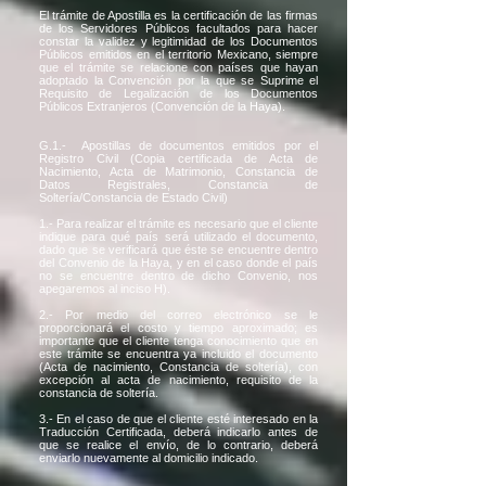
El trámite de Apostilla es la certificación de las firmas
de los Servidores Públicos facultados para hacer
constar la validez y legitimidad de los Documentos
Públicos emitidos en el territorio Mexicano, siempre
que el trámite se relacione con países que hayan
adoptado la Convención por la que se Suprime el
Requisito de Legalización de los Documentos
Públicos Extranjeros (Convención de la Haya).
G.1.- Apostillas de documentos emitidos por el
Registro Civil (Copia certificada de Acta de
Nacimiento, Acta de Matrimonio, Constancia de
Datos Registrales, Constancia de
Soltería/Constancia de Estado Civil)
1.- Para realizar el trámite es necesario que el cliente
indique para qué país será utilizado el documento,
dado que se verificará que éste se encuentre dentro
del Convenio de la Haya, y en el caso donde el país
no se encuentre dentro de dicho Convenio, nos
apegaremos al inciso H).
2.- Por medio del correo electrónico se le
proporcionará el costo y tiempo aproximado; es
importante que el cliente tenga conocimiento que en
este trámite se encuentra ya incluido el documento
(Acta de nacimiento, Constancia de soltería), con
excepción al acta de nacimiento, requisito de la
constancia de soltería.
3.- En el caso de que el cliente esté interesado en la
Traducción Certificada, deberá indicarlo antes de
que se realice el envío, de lo contrario, deberá
enviarlo nuevamente al domicilio indicado.