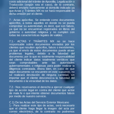
costo adicional del trámite de Apostilla, Legalización o
Traducción (según sea el caso), de lo contrario,
deberá enviarlo nuevamente al domicilio indicado ya
que Actas y Trámites MX no se hará responsable de
dicha omisión por el cliente.
7.- Actas apócrifas. Se entiende como documentos
apócrifos, a todos aquellos en donde no se pueda
comprobar su autenticidad, es decir, que son falsos,
ya que no se encuentran registrados en libros del
gobierno o autoridad religiosa y no cumplen con
todas las características legales de validez.
7.1.- ACTAS Y TRÁMITES MX no se hace
responsable sobre documentos enviados por los
clientes que resulten apócrifos, falsos o inexistentes,
ya que el envío de estos documentos puede atraer
problemas legales, debido a la falsedad del
documento; por lo que es totalmente responsabilidad
del cliente indicar datos totalmente verídicos que
sean comprobables ante las autoridades
gubernamentales o religiosas para poder realizar la
diligencia contratada. Ahora bien, en caso de que
algún documento se encuentre en este supuesto, no
se realizará devolución de ninguna cantidad, sin
importar que el cliente desconozca la falsedad del
documento o la veracidad de los datos.
7.2.- Nos reservamos el derecho a ejercer cualquier
tipo de acción legal en contra del cliente que actúe
de mala fe o que intente obtener documentos falsos
por medio de nuestro servicio.
C.1) De las Actas del Servicio Exterior Mexicano
1.- Para realizar este tipo de actas, será necesario
que el cliente haga llegar la imagen del acta por
correo electrónico, de lo contrario no podremos