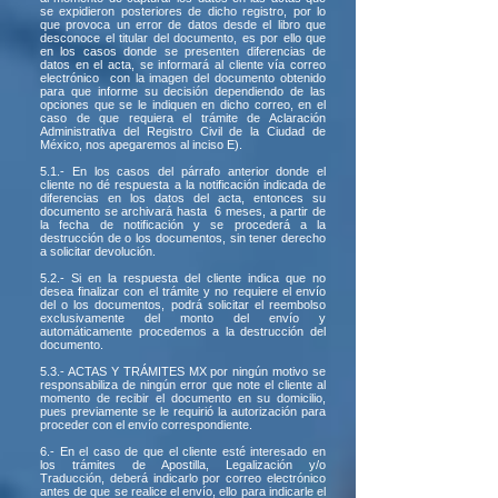
se expidieron posteriores de dicho registro, por lo
que provoca un error de datos desde el libro que
desconoce el titular del documento, es por ello que
en los casos donde se presenten diferencias de
datos en el acta, se informará al cliente vía correo
electrónico con la imagen del documento obtenido
para que informe su decisión dependiendo de las
opciones que se le indiquen en dicho correo, en el
caso de que requiera el trámite de Aclaración
Administrativa del Registro Civil de la Ciudad de
México, nos apegaremos al inciso E).
5.1.- En los casos del párrafo anterior donde el
cliente no dé respuesta a la notificación indicada de
diferencias en los datos del acta, entonces su
documento se archivará hasta 6 meses, a partir de
la fecha de notificación y se procederá a la
destrucción de o los documentos, sin tener derecho
a solicitar devolución.
5.2.- Si en la respuesta del cliente indica que no
desea finalizar con el trámite y no requiere el envío
del o los documentos, podrá solicitar el reembolso
exclusivamente del monto del envío y
automáticamente procedemos a la destrucción del
documento.
5.3.- ACTAS Y TRÁMITES MX por ningún motivo se
responsabiliza de ningún error que note el cliente al
momento de recibir el documento en su domicilio,
pues previamente se le requirió la autorización para
proceder con el envío correspondiente.
6.- En el caso de que el cliente esté interesado en
los trámites de Apostilla, Legalización y/o
Traducción, deberá indicarlo por correo electrónico
antes de que se realice el envío, ello para indicarle el