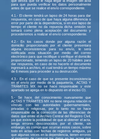
que desea que se le haga llegar la imagen del acta
para que pueda verificar los datos personalmente
antes de que se realice el envío correspondiente.
4.1.- El cliente tendrá un lapso de 24 horas para dar
respuesta, en caso de que haya alguna diferencia o
error por parte de la dependencia, si en ese lapso de
tiempo el cliente no da repuesta dicha omisión se
tomará como plena aceptación del documento y
procederemos a realizar el envío correspondiente.
4.2.- En los casos donde por alguna razón el
domicilio proporcionado por el cliente presentara
alguna inconsistencia para su envío, le será
notificada esta situación por medio del correo
electrónico para que rectifique o verifique el domicilio
proporcionado, teniendo un lapso de 20 hábiles para
dar respuesta, en caso de no hacerlo el documento
ingresará a archivo, el cual tendrá un tiempo máximo
de 6 meses para proceder a su destrucción.
4.3.- En el caso de que se presente inconsistencia
en el envío por medio de la paquetería, ACTAS Y
TRÁMITES MX no se hace responsable y este
apartado se apega en lo dispuesto en el inciso O).
5.- Se hace del conocimiento nuevamente que
ACTAS Y TRÁMITES MX no tiene ninguna relación ni
vínculo con las autoridades gubernamentales,
privadas o religiosas, por lo tanto no se hace
responsable de la corrección de las diferencias de
datos que emite el Archivo Central del Registro Civil,
ya que existe la posibilidad de que al obtener el acta,
tenga errores desconocidos por el cliente, sin
embargo, es común que ocurran estos casos, sobre
todo en actas con fechas de registros antiguos, ya
que algunas veces en la dependencia, tienen errores
al momento de capturar los datos en las actas que