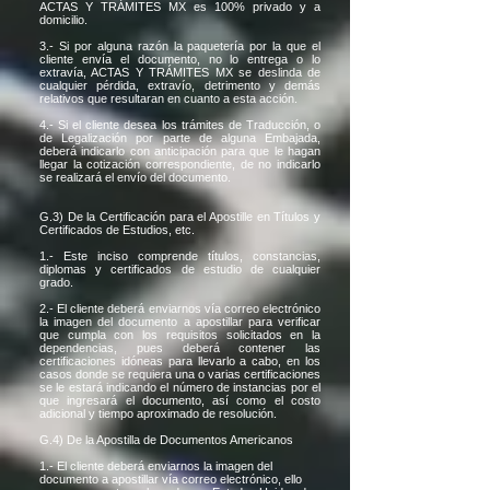
ACTAS Y TRÁMITES MX es 100% privado y a
domicilio.
3.- Si por alguna razón la paquetería por la que el
cliente envía el documento, no lo entrega o lo
extravía, ACTAS Y TRÁMITES MX se deslinda de
cualquier pérdida, extravío, detrimento y demás
relativos que resultaran en cuanto a esta acción.
4.- Si el cliente desea los trámites de Traducción, o
de Legalización por parte de alguna Embajada,
deberá indicarlo con anticipación para que le hagan
llegar la cotización correspondiente, de no indicarlo
se realizará el envío del documento.
G.3) De la Certificación para el Apostille en Títulos y
Certificados de Estudios, etc.
1.- Este inciso comprende títulos, constancias,
diplomas y certificados de estudio de cualquier
grado.
2.- El cliente deberá enviarnos vía correo electrónico
la imagen del documento a apostillar para verificar
que cumpla con los requisitos solicitados en la
dependencias, pues deberá contener las
certificaciones idóneas para llevarlo a cabo, en los
casos donde se requiera una o varias certificaciones
se le estará indicando el número de instancias por el
que ingresará el documento, así como el costo
adicional y tiempo aproximado de resolución.
G.4) De la Apostilla de Documentos Americanos
1.- El cliente deberá enviarnos la imagen del
documento a apostillar vía correo electrónico, ello