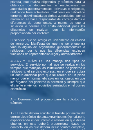
privada, que realiza diligencias y trámites para la
obtención de documentos o resoluciones en
autoridades gubernamentales, privadas o religiosas,
realizando tales actividades totalmente en calidad de
terceros, desvinculada de dichas autoridades, por tal
motivo no se hace responsable de corregir datos o
diferencias de documentos, a menos de que la
situación lo permita con costo adicional, pues las
diligencias se realizan con la información
proporcionada por el cliente.
El servicio que se otorga es únicamente en calidad
de terceros. Manifestando que no se encuentra
vínculo alguno de organismos gubernamentales o
religiosos, por lo que las diligencias excluyen
funciones de representación legal y administrativas.
ACTAS Y TRÁMITES MX maneja dos tipos de
servicios: El servicio normal, que se realiza en los
tiempos que manejan las instituciones de gobierno o
religioso y; el servicio express, en el que se cobra
un costo adicional para que se realice en un plazo
menor que el normal, ello solo en los casos en que
los órganos del gobierno lo permitan y siempre que
el cliente envíe los requisitos señalados en el correo
electrónico.
A).- Comienzo del proceso para la solicitud de
trámites:
1.- El cliente deberá solicitar el trámite por medio del
correo electrónico de
actasytramitesmx@gmail.com
,
especificando el documento o resolución que desea
obtener, en este deberá proporcionar datos de
contacto, en los que deberá incluir nombre completo,