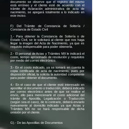
documento se observe que el registro del mismo
está erróneo y el cliente esté de acuerdo con el
trámite de Aclaración administrativa de acta de
nacimiento, se apegará totalmente a lo indicado en
este inciso.
F) Del Trámite de Constancia de Soltería /
Constancia de Estado Civil
1.- Para obtener la Constancia de Soltería o de
Estado Civil, se le solicitará al cliente que nos haga
llegar la imagen del Acta de Nacimiento, ya que es
requisito indispensable para poder obtenerla.
2.- El personal de Actas y Trámites MX le indicará el
costo, tiempo aproximado de resolución y requisitos
por medio del correo electrónico.
3.- En el costo indicado, ya se tomará en cuenta la
copia certificada de acta de nacimiento, pues por
disposición oficial, la solicita la autoridad competente
para poder obtener el documento.
4.- En el caso de que el cliente esté interesado en
apostillar el documento o traducción, deberá indicarlo
por correo electrónico antes de que se realice el
envío, ello para mencionarle el costo adicional del
trámite de Apostilla, Legalización o Traducción
(según sea el caso), de lo contrario, deberá enviarlo
nuevamente al domicilio indicado ya que Actas y
Trámites MX no se hará responsable de dicha
omisión por el cliente.
G).- De las Apostillas de Documentos