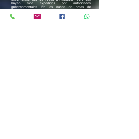
hayan sido expedidos por autoridades
gubernamentales. En los casos de actas de
nacimiento, matrimonio, divorcio, defunción,
constancia de soltería y otros que ACTAS Y
TRÁMITES MX pueda realizar, se le estará indicando
el costo en conjunto con dicho trámite.
4.- Si el cliente desea la traducción del documento
con todas las certificaciones, deberá indicarlo con
anticipación para que le hagan llegar la cotización
correspondiente, de no indicarlo se realizará el envío
del documento.
I) De las Traducciones Certificadas
1.- Para poder realizar la traducción certificada por
perito traductor, será necesario que el cliente indique
por medio del correo electrónico, el idioma al cual
desea que se realice dicho trámite, ello para darle la
información correcta.
2.- En los casos donde el cliente contrate el trámite
de alguno de nuestros servicios en ACTAS Y
TRÁMITES MX, deberá indicar que requiere la
traducción antes de que se realice el envío al
domicilio que nos proporcionó.
3.- El documento y traducción certificada se le hará
llegar primero por medio de una imagen para que
pueda corroborar que se encuentra correcto y una
vez que dé el visto bueno, se realizará el envío al
domicilio señalado.
4.- Luego de que el documento es enviado, ACTAS Y
TRÁMITES MX no se hace responsable por
anomalías que pudieran surgir.