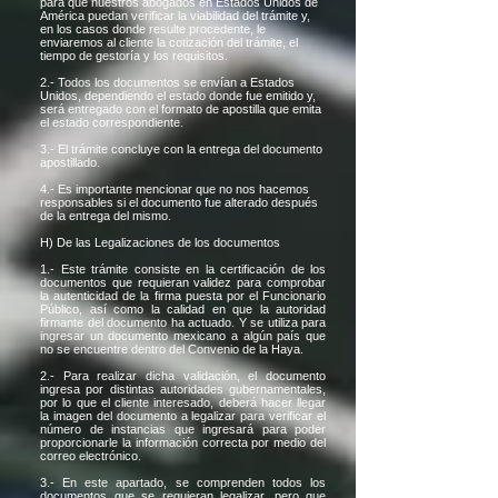
para que nuestros abogados en Estados Unidos de
América puedan verificar la viabilidad del trámite y,
en los casos donde resulte procedente, le
enviaremos al cliente la cotización del trámite, el
tiempo de gestoría y los requisitos.
2.- Todos los documentos se envían a Estados
Unidos, dependiendo el estado donde fue emitido y,
será entregado con el formato de apostilla que emita
el estado correspondiente.
3.- El trámite concluye con la entrega del documento
apostillado.
4.- Es importante mencionar que no nos hacemos
responsables si el documento fue alterado después
de la entrega del mismo.
H) De las Legalizaciones de los documentos
1.- Este trámite consiste en la certificación de los
documentos que requieran validez para comprobar
la autenticidad de la firma puesta por el Funcionario
Público, así como la calidad en que la autoridad
firmante del documento ha actuado. Y se utiliza para
ingresar un documento mexicano a algún país que
no se encuentre dentro del Convenio de la Haya.
2.- Para realizar dicha validación, el documento
ingresa por distintas autoridades gubernamentales,
por lo que el cliente interesado, deberá hacer llegar
la imagen del documento a legalizar para verificar el
número de instancias que ingresará para poder
proporcionarle la información correcta por medio del
correo electrónico.
3.- En este apartado, se comprenden todos los
documentos que se requieran legalizar, pero que