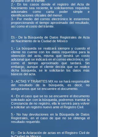
ayudarlo con el trámite.
2.- En los casos donde el registro del Acta de
Nacimiento sea reciente, le solicitaremos requisitos
adicionales como carta poder simple e
identificaciones oficiales del menor.
3.- Por medio del correo electrónico le estaremos
proporcionando el tiempo aproximado del resultado,
así como el costo del trámite.
D).- De la Búsqueda de Datos Registrales de Acta
de Nacimiento de la Ciudad de México
1.- La búsqueda se realizará siempre y cuando el
cliente no cuente con los datos requeridos para la
obtención del acta, misma que tendrá un costo
adicional que se indicará en el correo electrónico, así
como el tiempo aproximado que tardará. Sin
embargo, aunque el cliente decida que se realice
dicha búsqueda, se le solicitarán los datos más
básicos del acta.
3.- ACTAS Y TRÁMITES MX no se hará responsable
del resultado de la búsqueda, es decir, no
aseguramos que se encuentre el documento.
4.- En el caso que se no se encuentre el documento
solicitado aún con la búsqueda, podremos tramitar la
Constancia de no registro, ella le servirá para volver
a solicitar un registro nuevo ante el Registro Civil.
5.- No hay devoluciones en la Búsqueda de Datos
Registrales, en el caso de que no se obtenga el
resultado requerido.
E).- De la Aclaración de actas en el Registro Civil de
la Ciudad de México