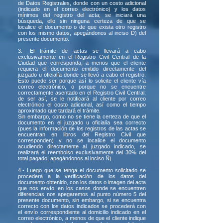
de Datos Registrales, donde con un costo adicional
(indicado en el correo electrónico) y los datos
mínimos del registro del acta; se iniciará una
búsqueda, ello sin ninguna certeza de que se
localice el documento o de que exista otro registro
con los mismo datos, apegándonos al inciso D) del
presente documento.
3.- El trámite de actas se llevará a cabo
exclusivamente en el Registro Civil Central de la
Ciudad que corresponda, a menos que el cliente
requiera el documento emitido directamente del
juzgado u oficialía donde se llevó a cabo el registro.
Esto puede ser porque así lo solicite el cliente vía
correo electrónico, o porque no se encuentre
correctamente asentado en el Registro Civil Central;
de ser así, se le notificará al cliente por correo
electrónico el costo adicional, así como el tiempo
aproximado que tardará el trámite.
Sin embargo, como no se tiene la certeza de que el
documento en el juzgado u oficialía sea correcto
(pues la información de los registros de las actas se
encuentran en libros del Registro Civil que
corresponden) y no se localice el documento
acudiendo directamente al juzgado indicado, se
realizará el reembolso exclusivamente del 30% del
total pagado, apegándonos al inciso Ñ).
4.- Luego que se tenga el documento solicitado se
procederá a la verificación de los datos del
documento obtenido, con los datos o imagen del acta
que nos envío, en los casos donde se encuentren
diferencias nos apegaremos al punto número 5 del
presente documento, sin embargo, si se encuentra
correcto con los datos indicados se procederá con
el envío correspondiente al domicilio indicado en el
correo electrónico, a menos de que el cliente indique