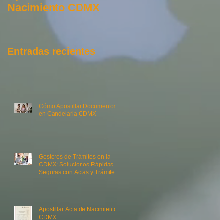
Nacimiento CDMX
Constancia de
Antecedentes no
Penales Federal En
Línea
Entradas recientes
Cómo Apostillar Documentos
en Candelaria CDMX
Gestores de Trámites en la
CDMX: Soluciones Rápidas y
Seguras con Actas y Trámites
MX
Apostillar Acta de Nacimiento
CDMX