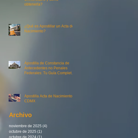
obtenerla?
¿Qué es Apostillar un Acta de
Nacimiento?
Apostilla de Constancia de
Antecedentes no Penales
Federales: Tu Guía Completa
con Actas y Trámites MX
Apostilla Acta de Nacimiento
CDMX
Archivo
noviembre de 2025
(4)
4 entradas
octubre de 2025
(1)
1 entrada
octubre de 2024
(1)
1 entrada