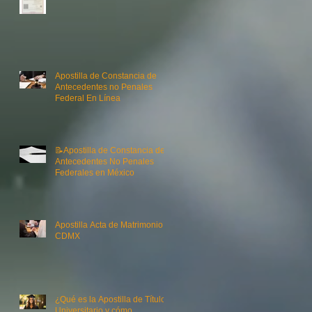
Apostilla de Constancia de
Antecedentes no Penales
Federal En Línea
📝Apostilla de Constancia de
Antecedentes No Penales
Federales en México
Apostilla Acta de Matrimonio
CDMX
¿Qué es la Apostilla de Título
Universitario y cómo