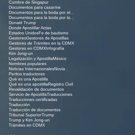
Cumbre de Singapur
Documentos para casarme
Documentos para la boda por el civil
Documentos para la boda por la iglesia
Donald Trump
Donde Apostillar Actas
Estados Unidos
Fe de bautismo
Gestores
Gestores de Apostillas
Gestores de Trámites en la CDMX
Gestores en CDMX
Infografía
Kim Jong-un
Legalización y Apostilla
México
Nombres populares
Noticias Internacionales
Novia
Peritos traductores
Qué es una Apostilla
Qué es una apostilla
Registro Civil
Revalidación de documentos
Servicio de Apostilla
Traducciones
Traducciones certificadas
Traducción
Traducción de documentos
Tribunal Superior
Trump
Trump y Kim Jong-un
Trámites en CDMX