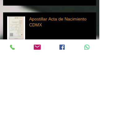
Gestores de Trámites en la CDMX:
Soluciones Rápidas y Seguras con
Actas y Trámites MX
Apostillar Acta de Nacimiento
CDMX
Apostilla de Constancia de
Antecedentes no Penales Federal
En Línea
📝Apostilla de Constancia de
Antecedentes No Penales