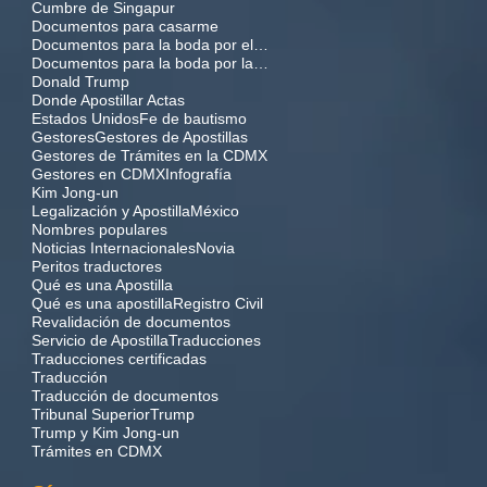
Cumbre de Singapur
Documentos para casarme
Documentos para la boda por el civil
Documentos para la boda por la iglesia
Donald Trump
Donde Apostillar Actas
Estados Unidos
Fe de bautismo
Gestores
Gestores de Apostillas
Gestores de Trámites en la CDMX
Gestores en CDMX
Infografía
Kim Jong-un
Legalización y Apostilla
México
Nombres populares
Noticias Internacionales
Novia
Peritos traductores
Qué es una Apostilla
Qué es una apostilla
Registro Civil
Revalidación de documentos
Servicio de Apostilla
Traducciones
Traducciones certificadas
Traducción
Traducción de documentos
Tribunal Superior
Trump
Trump y Kim Jong-un
Trámites en CDMX