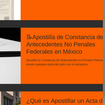
📝Apostilla de Constancia de
Antecedentes No Penales
Federales en México
Apostilla tu Constancia de Antecedentes no Penales Federal
desde cualquier parte del país o en el extranjero.
¿Qué es Apostillar un Acta d