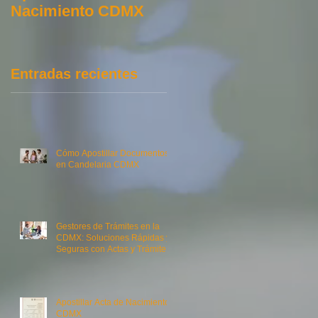
Nacimiento CDMX
Constancia de
Antecedentes no
Penales Federal En
Línea
Entradas recientes
Cómo Apostillar Documentos
en Candelaria CDMX
es
Gestores de Trámites en la
CDMX: Soluciones Rápidas y
Seguras con Actas y Trámites
MX
e
Apostillar Acta de Nacimiento
CDMX