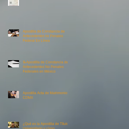
Apostilla de Constancia de
Antecedentes no Penales
Federal En Línea
📝Apostilla de Constancia de
Antecedentes No Penales
Federales en México
i
Apostilla Acta de Matrimonio
CDMX
¿Qué es la Apostilla de Título
Universitario y cómo