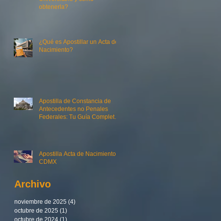
obtenerla?
¿Qué es Apostillar un Acta de
Nacimiento?
de
 a
Apostilla de Constancia de
Antecedentes no Penales
Federales: Tu Guía Completa
con Actas y Trámites MX
Apostilla Acta de Nacimiento
CDMX
Archivo
en
noviembre de 2025
(4)
4 entradas
octubre de 2025
(1)
1 entrada
octubre de 2024
(1)
1 entrada