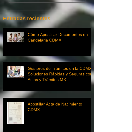
Entradas recientes
Cómo Apostillar Documentos en
Candelaria CDMX
Gestores de Trámites en la CDMX:
Soluciones Rápidas y Seguras con
Actas y Trámites MX
Apostillar Acta de Nacimiento
CDMX